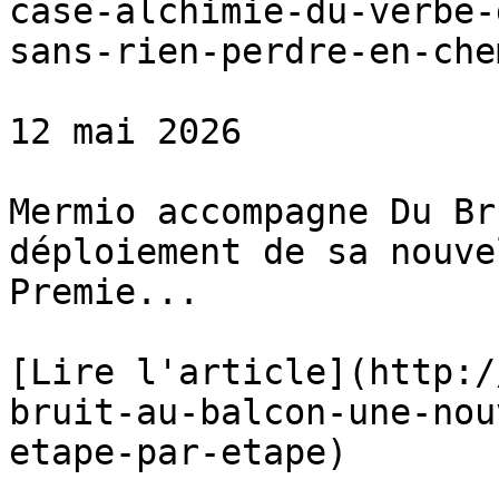
case-alchimie-du-verbe-
sans-rien-perdre-en-chem
12 mai 2026

Mermio accompagne Du Br
déploiement de sa nouve
Premie...

[Lire l'article](http:/
bruit-au-balcon-une-nou
etape-par-etape)
