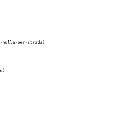
-nulla-per-strada)

o)
