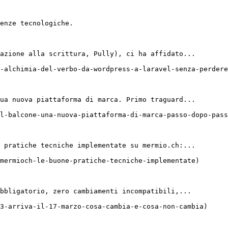
enze tecnologiche.

azione alla scrittura, Pully), ci ha affidato...

-alchimia-del-verbo-da-wordpress-a-laravel-senza-perdere
ua nuova piattaforma di marca. Primo traguard...

l-balcone-una-nuova-piattaforma-di-marca-passo-dopo-pass
 pratiche tecniche implementate su mermio.ch:...

mermioch-le-buone-pratiche-tecniche-implementate)

bbligatorio, zero cambiamenti incompatibili,...

3-arriva-il-17-marzo-cosa-cambia-e-cosa-non-cambia)
